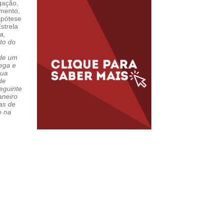
gação,
imento,
ipótese
strela
a,
to do
rde um
ega e
sua
de
eguinte
aneiro
as de
o na