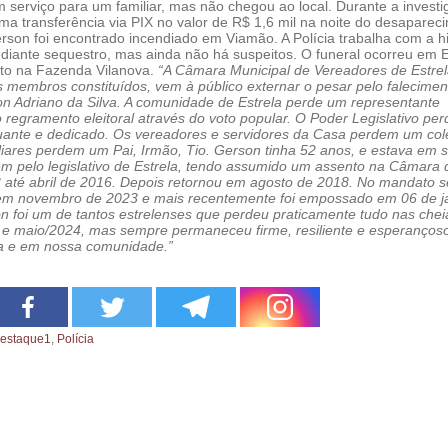
m serviço para um familiar, mas não chegou ao local. Durante a investi
uma transferência via PIX no valor de R$ 1,6 mil na noite do desaparec
erson foi encontrado incendiado em Viamão. A Polícia trabalha com a h
diante sequestro, mas ainda não há suspeitos. O funeral ocorreu em E
to na Fazenda Vilanova.
“A Câmara Municipal de Vereadores de Estrel
s membros constituídos, vem à público externar o pesar pelo falecimen
n Adriano da Silva. A comunidade de Estrela perde um representante
o regramento eleitoral através do voto popular. O Poder Legislativo pe
uante e dedicado. Os vereadores e servidores da Casa perdem um col
liares perdem um Pai, Irmão, Tio. Gerson tinha 52 anos, e estava em 
m pelo legislativo de Estrela, tendo assumido um assento na Câmara 
3 até abril de 2016. Depois retornou em agosto de 2018. No mandato s
em novembro de 2023 e mais recentemente foi empossado em 06 de j
n foi um de tantos estrelenses que perdeu praticamente tudo nas chei
e maio/2024, mas sempre permaneceu firme, resiliente e esperanços
la e em nossa comunidade.”
estaque1
,
Polícia