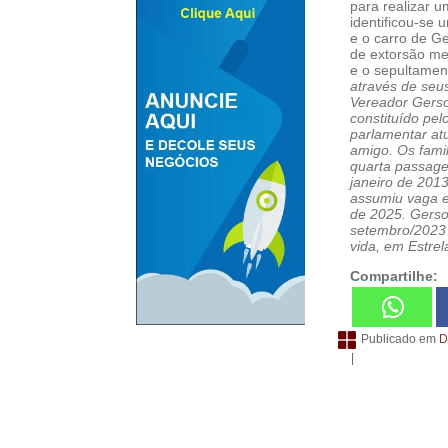
para realizar u
identificou-se 
e o carro de G
de extorsão me
e o sepultamen
através de seu
Vereador Gerso
constituído pel
parlamentar at
amigo. Os fami
quarta passage
janeiro de 201
assumiu vaga 
de 2025. Gerso
setembro/2023 
vida, em Estre
Compartilhe:
Publicado em
D
|