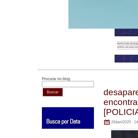
Procurar no blog:
desapar
Buscar
encontra
[POLICI
26/jan/2025 . 1