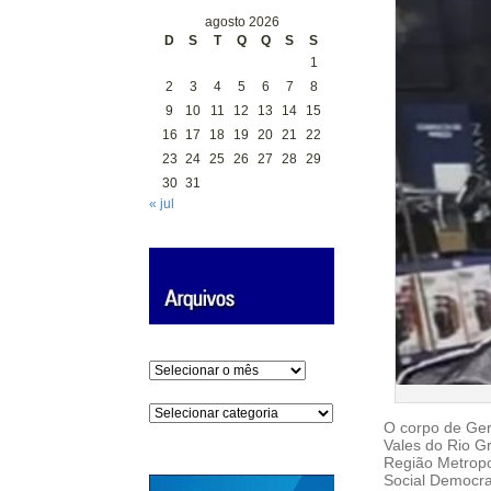
agosto 2026
D
S
T
Q
Q
S
S
1
2
3
4
5
6
7
8
9
10
11
12
13
14
15
16
17
18
19
20
21
22
23
24
25
26
27
28
29
30
31
« jul
Arquivos
Categorias
O corpo de Ger
Vales do Rio Gr
Região Metropol
Social Democra