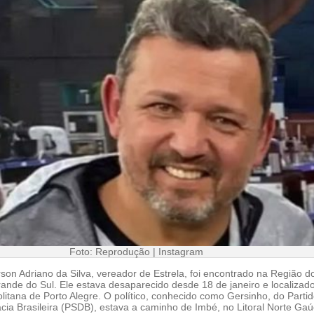
Foto: Reprodução | Instagram
son Adriano da Silva, vereador de Estrela, foi encontrado na Região d
ande do Sul. Ele estava desaparecido desde 18 de janeiro e localizad
itana de Porto Alegre. O político, conhecido como Gersinho, do Parti
cia Brasileira (PSDB), estava a caminho de Imbé, no Litoral Norte Gaú