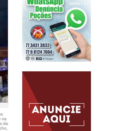
os
o na
do da
cho,