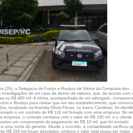
ra (25), a Delegacia de Furtos e Roubos de Vitória da Conquista deu
s investigações de um caso de desvio de valores, que, de acordo com 
assa os R$ 400 mil. A vítima, acompanhada de um advogado, comparec
urtos e Roubos para relatar que em seu estabelecimento, que comerci
os, localizado na Avenida Olívia Flores, no bairro Candeias, foi identif
cionado a um contrato de R$ 110 mil firmado com uma empresa. No en
da empresa, o contrato constava com o valor de R$ 100 mil, e o cliente
sentou um comprovante de pagamento de R$ 10 mil, que foi enviado
a uma conta do gerente. Desde o ocorrido, a contabilidade verificou q
e R$ 150 mil foram desviados, embora o valor total possa ser maior, 