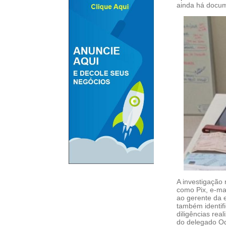
ainda há docum
A investigação
como Pix, e-mai
ao gerente da 
também identifi
diligências rea
do delegado Od