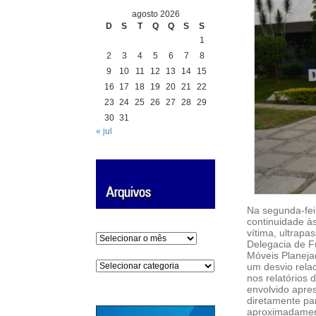
agosto 2026
D
S
T
Q
Q
S
S
1
2
3
4
5
6
7
8
9
10
11
12
13
14
15
16
17
18
19
20
21
22
23
24
25
26
27
28
29
30
31
« jul
Na segunda-fei
continuidade à
vítima, ultrap
Arquivos
Delegacia de F
Móveis Planejad
Categorias
um desvio rela
nos relatórios 
envolvido apre
diretamente par
aproximadament