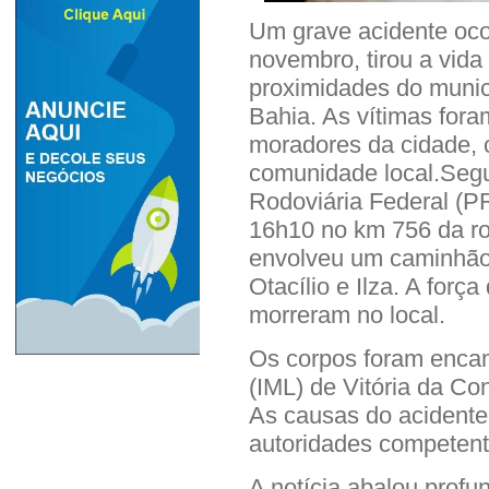
Um grave acidente oco
novembro, tirou a vid
proximidades do munic
Bahia. As vítimas foram
moradores da cidade, 
comunidade local.Segu
Rodoviária Federal (PR
16h10 no km 756 da ro
envolveu um caminhão
Otacílio e Ilza. A forç
morreram no local.
Os corpos foram encam
(IML) de Vitória da Co
As causas do acidente
autoridades competent
A notícia abalou prof