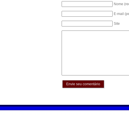
Nome (re
E-mail (p
Site
Envie seu comentário