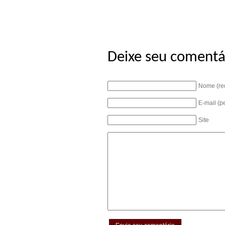
Deixe seu comentá
Nome (re
E-mail (p
Site