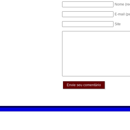
Nome (re
E-mail (p
Site
Envie seu comentário