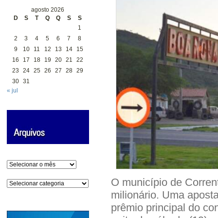
agosto 2026
D
S
T
Q
Q
S
S
1
2
3
4
5
6
7
8
9
10
11
12
13
14
15
16
17
18
19
20
21
22
23
24
25
26
27
28
29
30
31
« jul
Arquivos
O município de Corrent
Categorias
milionário. Uma apost
prêmio principal do co