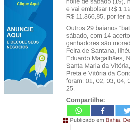
noite de sábado (19),
e vai embolsar R$ 1.
R$ 11.366,85, por ter 
Outros 29 baianos “ba
sábado, com 14 acerto
ganhadores são morado
Feira de Santana, Ilhéu
Eduardo Magalhães, Ni
Santa Maria da Vitóri
Preta e Vitória da Co
foram: 01, 02, 03, 04, 0
25.
Compartilhe:
Publicado em
Bahia
,
De
|