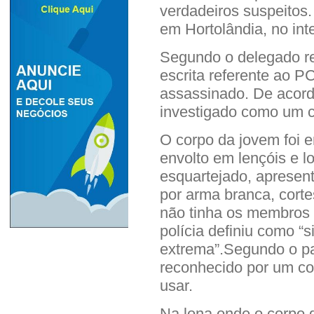
verdadeiros suspeitos
em Hortolândia, no int
Segundo o delegado re
escrita referente ao P
assassinado. De acord
investigado como um c
O corpo da jovem foi 
envolto em lençóis e l
esquartejado, apresen
por arma branca, cort
não tinha os membros i
polícia definiu como “s
extrema”.Segundo o pai
reconhecido por um co
usar.
Na lona onde o corpo de