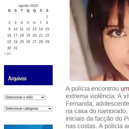
agosto 2026
D
S
T
Q
Q
S
S
1
2
3
4
5
6
7
8
9
10
11
12
13
14
15
16
17
18
19
20
21
22
23
24
25
26
27
28
29
30
31
« jul
A polícia encontrou
um
extrema violência. A ví
Arquivos
Fernanda, adolescente
Categorias
na casa do namorado. 
iniciais da facção do
nas costas. A polícia a