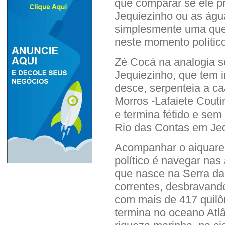
que comparar se ele p
Jequiezinho ou as águ
simplesmente uma ques
neste momento polític
Zé Cocá na analogia s
Jequiezinho, que tem i
desce, serpenteia a ca
Morros -Lafaiete Cout
e termina fétido e se
Rio das Contas em Jeq
Acompanhar o aiquare
político é navegar nas
que nasce na Serra d
correntes, desbravand
com mais de 417 quil
termina no oceano Atlâ