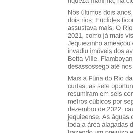
riqueza marinha, na ci
Nos últimos dois anos
dois rios, Euclides fic
assustava mais. O Rio
2021, como já mais vis
Jequiezinho ameaçou e
invadiu imóveis dos a
Betta Ville, Flamboya
desassossego até nos 
Mais a Fúria do Rio d
curtas, as sete oportun
resumiram em seis com
metros cúbicos por s
dezembro de 2022, cau
jequieense. As águas 
toda a área alagadas d
trazendo um prejuízo 