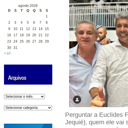
agosto 2026
D
S
T
Q
Q
S
S
1
2
3
4
5
6
7
8
9
10
11
12
13
14
15
16
17
18
19
20
21
22
23
24
25
26
27
28
29
30
31
« jul
Arquivos
Categorias
Perguntar a Euclides 
Jequié), quem ele vai