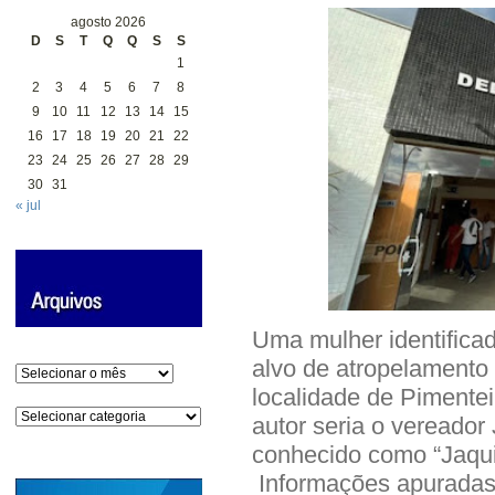
agosto 2026
D
S
T
Q
Q
S
S
1
2
3
4
5
6
7
8
9
10
11
12
13
14
15
16
17
18
19
20
21
22
23
24
25
26
27
28
29
30
31
« jul
Uma mulher identificada
alvo de atropelamento 
Arquivos
localidade de Pimentei
Categorias
autor seria o vereador
conhecido como “Jaqui
Informações apuradas 