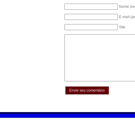
Nome (re
E-mail (p
Site
Envie seu comentário