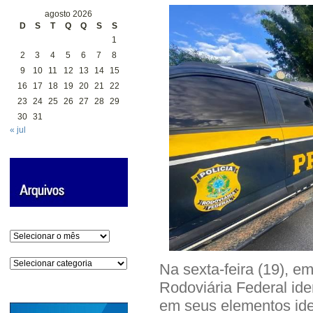
agosto 2026
D
S
T
Q
Q
S
S
1
2
3
4
5
6
7
8
9
10
11
12
13
14
15
16
17
18
19
20
21
22
23
24
25
26
27
28
29
30
31
« jul
Arquivos
Categorias
Na sexta-feira (19), em
Rodoviária Federal ide
em seus elementos ide