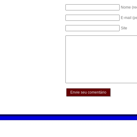
Nome (re
E-mail (p
Site
Envie seu comentário