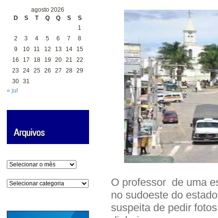
agosto 2026
D
S
T
Q
Q
S
S
1
2
3
4
5
6
7
8
9
10
11
12
13
14
15
16
17
18
19
20
21
22
23
24
25
26
27
28
29
30
31
« jul
Arquivos
O professor de uma es
Categorias
no sudoeste do estado, 
suspeita de pedir foto