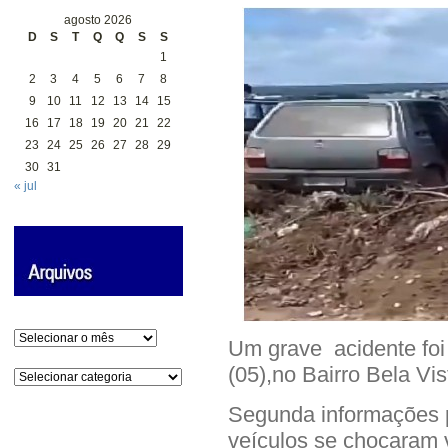
agosto 2026
D
S
T
Q
Q
S
S
1
2
3
4
5
6
7
8
9
10
11
12
13
14
15
16
17
18
19
20
21
22
23
24
25
26
27
28
29
30
31
« jul
Arquivos
Um grave acidente foi 
(05),no Bairro Bela Vi
Categorias
Segunda informações 
veículos se chocaram 