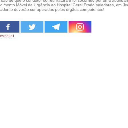
 são de que o condutor sofreu fratura e foi socorrido por uma abundân
ndimento Móvel de Urgência ao Hospital Geral Prado Valadares, em Je
cidente deverão ser apuradas pelos órgãos competentes!
estaque1