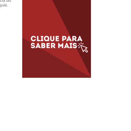
cia do
quié.