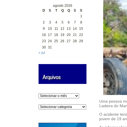
agosto 2026
D
S
T
Q
Q
S
S
1
2
3
4
5
6
7
8
9
10
11
12
13
14
15
16
17
18
19
20
21
22
23
24
25
26
27
28
29
30
31
« jul
Arquivos
Uma pessoa mor
Ladeira do Mant
Categorias
O acidente teri
jovem de 19 ano