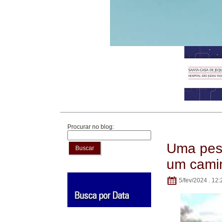
Procurar no blog:
Uma pess
Buscar
um cami
5/fev/2024 . 12: