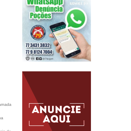
hamada
ma