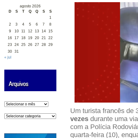
agosto 2026
D
S
T
Q
Q
S
S
1
2
3
4
5
6
7
8
9
10
11
12
13
14
15
16
17
18
19
20
21
22
23
24
25
26
27
28
29
30
31
« jul
Arquivos
Um turista francês de 
Categorias
vezes
durante uma vi
com a Polícia Rodoviár
quarta-feira (10), enq