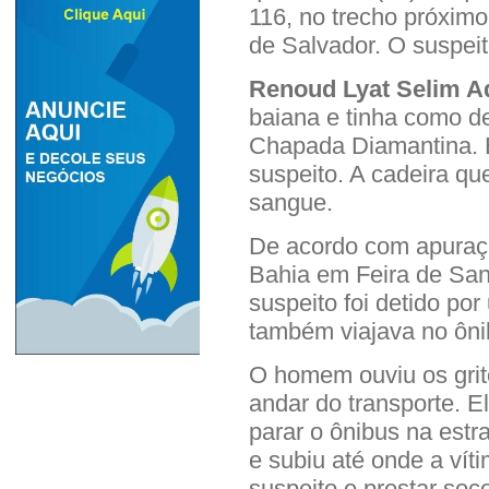
116, no trecho próxim
de Salvador. O suspeit
Renoud Lyat Selim A
baiana e tinha como d
Chapada Diamantina. E
suspeito. A cadeira q
sangue.
De acordo com apuraçõ
Bahia em Feira de San
suspeito foi detido por
também viajava no ôni
O homem ouviu os grit
andar do transporte. El
parar o ônibus na estr
e subiu até onde a vít
suspeito e prestar soco