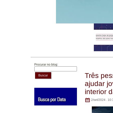
Procurar no blog:
Três pes
Buscar
ajudar j
interior 
2/set/2024 . 10: