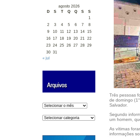
agosto 2026
D
S
T
Q
Q
S
S
1
2
3
4
5
6
7
8
9
10
11
12
13
14
15
16
17
18
19
20
21
22
23
24
25
26
27
28
29
30
31
« jul
Três pessoas f
de domingo (1°
Salvador.
Arquivos
Segundo inform
Categorias
um homem, que 
As vítimas for
informações so