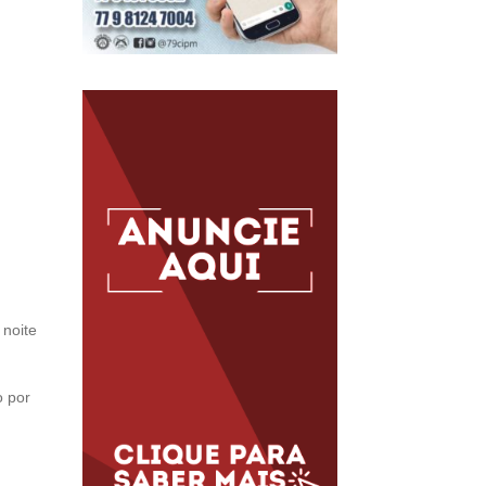
noite
o por