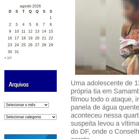
agosto 2026
D
S
T
Q
Q
S
S
1
2
3
4
5
6
7
8
9
10
11
12
13
14
15
16
17
18
19
20
21
22
23
24
25
26
27
28
29
30
31
« jul
Uma adolescente de 13
própria tia em Samamba
filmou todo o ataque,
Arquivos
panela de água quente
aconteceu nessa quarta
Categorias
suspeita levou a vítim
do DF, onde o Conselho