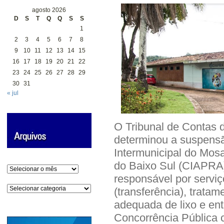
agosto 2026
D
S
T
Q
Q
S
S
1
2
3
4
5
6
7
8
9
10
11
12
13
14
15
16
17
18
19
20
21
22
23
24
25
26
27
28
29
30
31
« jul
O Tribunal de Contas 
determinou a suspensã
Intermunicipal do Mos
do Baixo Sul (CIAPRA)
Arquivos
responsável por serviç
Categorias
(transferência), trata
adequada de lixo e ent
Concorrência Pública 