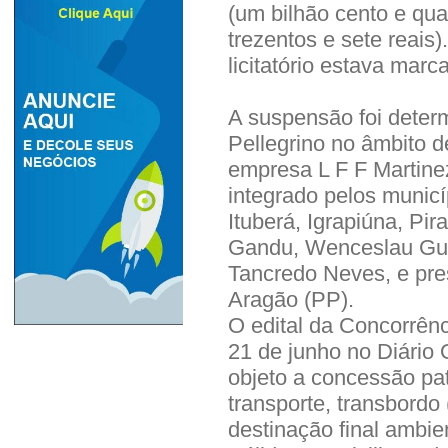
(um bilhão cento e qua
trezentos e sete reais
licitatório estava marc
A suspensão foi deter
Pellegrino no âmbito 
empresa L F F Martine
integrado pelos municí
Ituberá, Igrapiúna, Pir
Gandu, Wenceslau Gui
Tancredo Neves, e pres
Aragão (PP).
O edital da Concorrên
21 de junho no Diário 
objeto a concessão pat
transporte, transbordo 
destinação final ambi