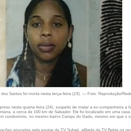
dos Santos foi morta nesta terça-feira (23). — Foto: Reprodução/Red
reso nesta quarta-feira (24), suspeito de matar a ex-companheira a 
ntana, a cerca de 100 km de Salvador. Ele foi localizado em uma casa
 um condomínio, no mesmo bairro Campo do Gado, mesmo em que o c
ações apuradas pela equipe da TV Subaé, afiliada da TV Bahia na reg