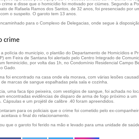
 crime e disse que o homicídio foi motivado por ciúmes. Segundo a Pol
sinato de Rafaela Ramos dos Santos, de 32 anos, foi presenciado por u
a com o suspeito. O garoto tem 13 anos.
 encaminhado para o Complexo de Delegacias, onde segue à disposiçã
o crime
a polícia do município, o plantão do Departamento de Homicídios e P
) em Feira de Santana foi alertado pelo Centro Integrado de Comuni
um feminicídio, por volta das 1h, no Condomínio Residencial Campo Be
do Gado.
ima foi encontrado na casa onde ela morava, com várias lesões causad
 de marcas de sangue espalhadas pela sala e cozinha.
ia, uma faca tipo peixeira, com vestígios de sangue, foi achada no loc
ram encontradas evidências de disparo de arma de fogo próximo a um
. Cápsulas e um projétil de calibre .40 foram apreendidos.
ntaram para os policiais que o crime foi cometido pelo ex-companhei
 aceitava o final do relacionamento.
mou que o garoto foi ferido na mão e levado para uma unidade de saúd