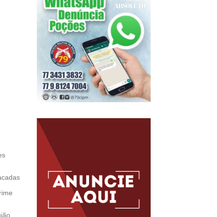
es
facadas
rime
ião,