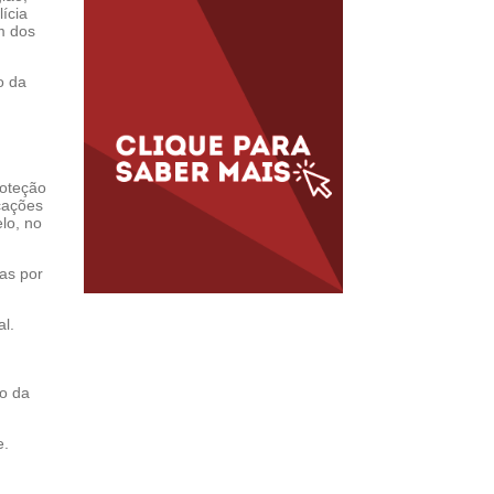
ícia
m dos
o da
roteção
cações
lo, no
as por
al.
ro da
e.