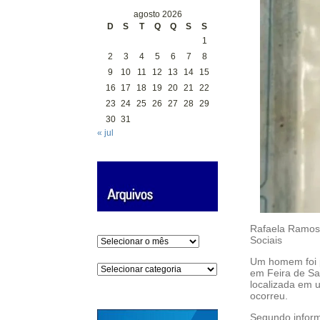
agosto 2026
D
S
T
Q
Q
S
S
1
2
3
4
5
6
7
8
9
10
11
12
13
14
15
16
17
18
19
20
21
22
23
24
25
26
27
28
29
30
31
« jul
Rafaela Ramos 
Sociais
Arquivos
Um homem foi p
Categorias
em Feira de Sa
localizada em
ocorreu.
Segundo inform