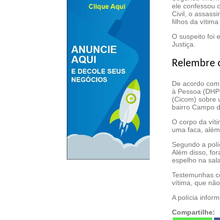
ele confessou o
Civil, o assas
filhos da vítim
O suspeito foi
Justiça.
Relembre 
De acordo com 
à Pessoa (DHPP
(Cicom) sobre 
bairro Campo 
O corpo da vít
uma faca, além
Segundo a políc
Além disso, fo
espelho na sala
Testemunhas co
vítima, que não
A polícia infor
Compartilhe: