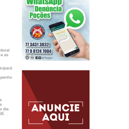
itoral
ra as
icipará
empenho
a
a
o dia
SE.