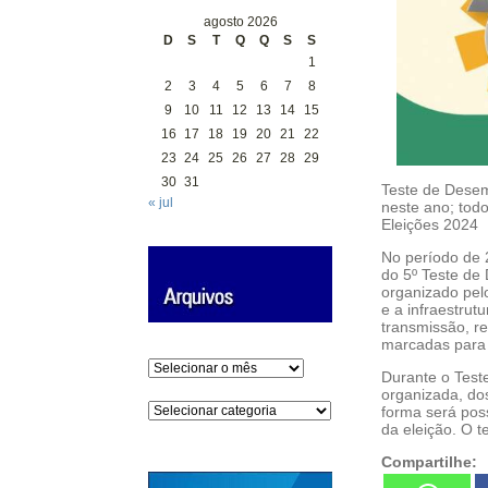
agosto 2026
D
S
T
Q
Q
S
S
1
2
3
4
5
6
7
8
9
10
11
12
13
14
15
16
17
18
19
20
21
22
23
24
25
26
27
28
29
30
31
Teste de Desemp
« jul
neste ano; todo
Eleições 2024
No período de 2
do 5º Teste de
organizado pelo
e a infraestrut
transmissão, re
marcadas para 
Arquivos
Durante o Test
organizada, dos
Categorias
forma será pos
da eleição. O 
Compartilhe: