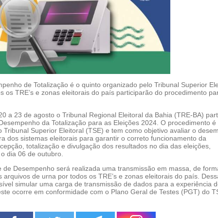
enho de Totalização é o quinto organizado pelo Tribunal Superior Ele
s os TRE’s e zonas eleitorais do país participarão do procedimento pa
0 a 23 de agosto o Tribunal Regional Eleitoral da Bahia (TRE-BA) part
 Desempenho da Totalização para as Eleições 2024. O procedimento é
 Tribunal Superior Eleitoral (TSE) e tem como objetivo avaliar o des
ura dos sistemas eleitorais para garantir o correto funcionamento da
cepção, totalização e divulgação dos resultados no dia das eleições,
o dia 06 de outubro.
e de Desempenho será realizada uma transmissão em massa, de form
 arquivos de urna por todos os TRE’s e zonas eleitorais do país. Dess
sível simular uma carga de transmissão de dados para a experiência d
teste ocorre em conformidade com o Plano Geral de Testes (PGT) do T