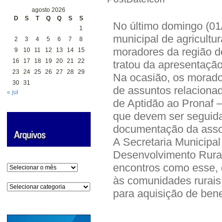
agosto 2026
D
S
T
Q
Q
S
S
No último domingo (01/
1
municipal de agricultu
2
3
4
5
6
7
8
moradores da região 
9
10
11
12
13
14
15
16
17
18
19
20
21
22
tratou da apresentação
23
24
25
26
27
28
29
Na ocasião, os morad
30
31
de assuntos relaciona
« jul
de Aptidão ao Pronaf 
que devem ser seguid
documentação da asso
A Secretaria Municipal
Desenvolvimento Rural 
encontros como esse, d
Arquivos
às comunidades rurais
Categorias
para aquisição de bene