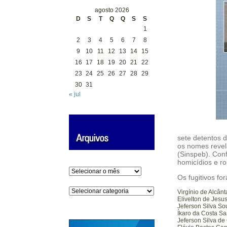
agosto 2026
D
S
T
Q
Q
S
S
1
2
3
4
5
6
7
8
9
10
11
12
13
14
15
16
17
18
19
20
21
22
23
24
25
26
27
28
29
30
31
« jul
sete detentos 
os nomes revel
(Sinspeb). Conf
homicídios e r
Arquivos
Os fugitivos fo
Categorias
Virgínio de Alcânt
Elivelton de Jesu
Jeferson Silva So
Íkaro da Costa Sa
Jeferson Silva de