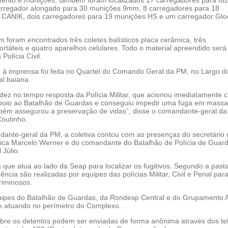
rregador alongado para 30 munições 9mm, 8 carregadores para 18
CANIK, dois carregadores para 19 munições HS e um carregador Glo
 foram encontrados três coletes balísticos placa cerâmica, três
rtáteis e quatro aparelhos celulares. Todo o material apreendido será
Polícia Civil.
 à imprensa foi feita no Quartel do Comando Geral da PM, no Largo d
tal baiana.
dez no tempo resposta da Polícia Militar, que acionou imediatamente c
oio ao Batalhão de Guardas e conseguiu impedir uma fuga em massa
mbém assegurou a preservação de vidas”, disse o comandante-geral d
Coutinho.
ante-geral da PM, a coletiva contou com as presenças do secretário 
ica Marcelo Werner e do comandante do Batalhão de Polícia de Guard
 Júlio.
 que atua ao lado da Seap para localizar os fugitivos. Segundo a pasta
gência são realizadas por equipes das polícias Militar, Civil e Penal par
riminosos.
uipes do Batalhão de Guardas, da Rondesp Central e do Grupamento 
 atuando no perímetro do Complexo.
bre os detentos podem ser enviadas de forma anônima através dos te