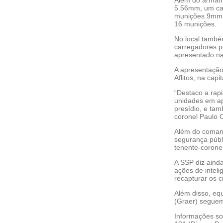
5.56mm, um ca
munições 9mm 
16 munições.
No local também
carregadores po
apresentado na 
A apresentação
Aflitos, na capi
“Destaco a rapi
unidades em ap
presídio, e ta
coronel Paulo 
Além do comand
segurança públ
tenente-coronel
A SSP diz ainda
ações de inteli
recapturar os c
Além disso, eq
(Graer) seguem
Informações so