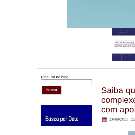
Procurar no blog:
Saiba qu
Buscar
complexo
com apoi
23/out/2023 . 2