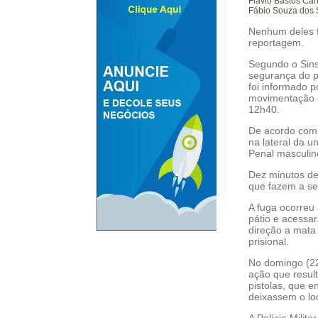
Flávio Bastos Car
Fábio Souza dos 
Nenhum deles f
reportagem.
Segundo o Sins
segurança do p
foi informado 
movimentação e
12h40.
De acordo com o
na lateral da u
Penal masculin
Dez minutos dep
que fazem a se
A fuga ocorre
pátio e acessar
direção a mata
prisional.
No domingo (22
ação que resul
pistolas, que e
deixassem o loc
A Polícia Milit