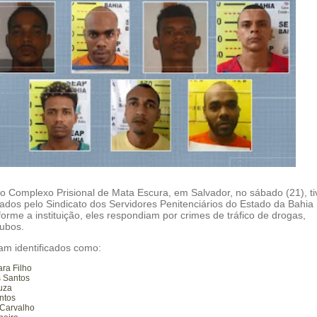
do Complexo Prisional de Mata Escura, em Salvador, no sábado (21), t
ados pelo Sindicato dos Servidores Penitenciários do Estado da Bahia
orme a instituição, eles respondiam por crimes de tráfico de drogas,
oubos.
ram identificados como:
ara Filho
s Santos
uza
ntos
 Carvalho