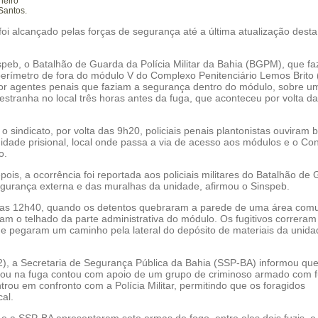
neiro
Santos.
oi alcançado pelas forças de segurança até a última atualização desta
peb, o Batalhão de Guarda da Polícia Militar da Bahia (BGPM), que fa
erímetro de fora do módulo V do Complexo Penitenciário Lemos Brito 
por agentes penais que faziam a segurança dentro do módulo, sobre u
stranha no local três horas antes da fuga, que aconteceu por volta d
 sindicato, por volta das 9h20, policiais penais plantonistas ouviram b
nidade prisional, local onde passa a via de acesso aos módulos e o Co
o.
ois, a ocorrência foi reportada aos policiais militares do Batalhão de
gurança externa e das muralhas da unidade, afirmou o Sinspeb.
u as 12h40, quando os detentos quebraram a parede de uma área com
am o telhado da parte administrativa do módulo. Os fugitivos correra
 e pegaram um caminho pela lateral do depósito de materiais da unida
), a Secretaria de Segurança Pública da Bahia (SSP-BA) informou que
tou na fuga contou com apoio de um grupo de criminoso armado com f
ntrou em confronto com a Polícia Militar, permitindo que os foragidos
al.
ar e a SSP-BA apresentaram sete armas de fogo, entre elas dois fuzis, 