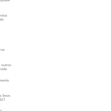
entos
ido
 na
 outros
evide.
amento
bre 9mm
 327
l