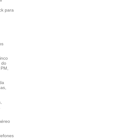
ck para
os
inco
 do
a PM,
da
as,
,
a
Aéreo
lefones