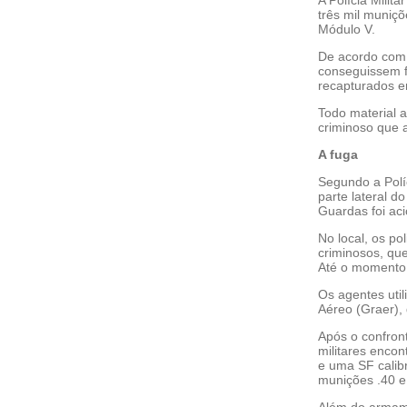
três mil muniçõ
Módulo V.
De acordo com 
conseguissem f
recapturados e
Todo material 
criminoso que a
A fuga
Segundo a Políc
parte lateral 
Guardas foi ac
No local, os p
criminosos, que
Até o momento,
Os agentes uti
Aéreo (Graer),
Após o confront
militares encon
e uma SF calib
munições .40 e
Além do armame