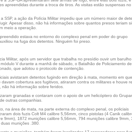
es apreendidas durante a troca de tiros. As visitas estão suspensas no
a SSP, a ação da Polícia Militar impediu que um número maior de det
ugir. Apesar disso, não há informações sobre quantos presos teriam s
m meio a operação.
apreendido estava no entorno do complexo penal em poder do grupo
uxiliou na fuga dos detentos. Ninguém foi preso.
ia Militar, após um servidor que trabalha no presídio ouvir um barulho
do módulo V durante a manhã de sábado, o Batalhão de Policiamento de
ionado, que adotou o protocolo de contenção.
oliciais avistaram detentos fugindo em direção à mata, momento em que
 davam cobertura aos fugitivos, atiraram contra os militares e houve r
 não há informação sobre feridos.
lizaram granadas e contaram com o apoio de um helicóptero do Grup
 de outras companhias.
o, na área de mata, na parte externa do complexo penal, os policiais
traram dois fuzis Colt M4 calibre 5,56mm, cinco pistolas (4 Canik cali
re 9mm), 1872 munições calibre 5,56mm, 794 munições calibre 9mm,
 duas munições .380.
nto e munições, também foram localizados 17 carregadores para fuzi