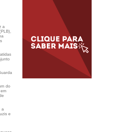
z a
(PLB),
ma
as
atidas
njunto
 Guarda
um do
m em
de
 a
uzis e
e quase