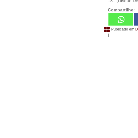
181 (Disque De
Compartilhe:
Publicado em
D
|