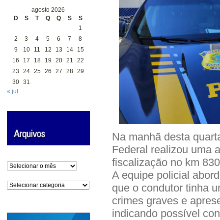
agosto 2026
D
S
T
Q
Q
S
S
1
2
3
4
5
6
7
8
9
10
11
12
13
14
15
16
17
18
19
20
21
22
23
24
25
26
27
28
29
30
31
« jul
Na manhã desta quarta-
Federal realizou uma 
fiscalização no km 830
Arquivos
A equipe policial abor
Categorias
que o condutor tinha u
crimes graves e apres
indicando possível co