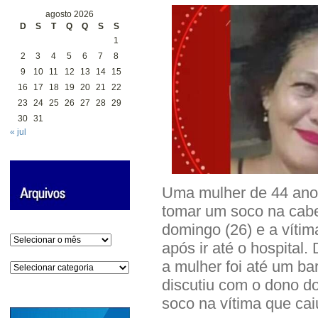
agosto 2026
D
S
T
Q
Q
S
S
1
2
3
4
5
6
7
8
9
10
11
12
13
14
15
16
17
18
19
20
21
22
23
24
25
26
27
28
29
30
31
« jul
Uma mulher de 44 anos
tomar um soco na cabe
domingo (26) e a vítim
Arquivos
após ir até o hospital
a mulher foi até um ba
Categorias
discutiu com o dono d
soco na vítima que ca