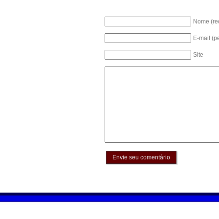
Nome (re
E-mail (p
Site
Envie seu comentário