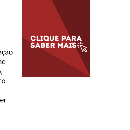
gação
he
,
to
er