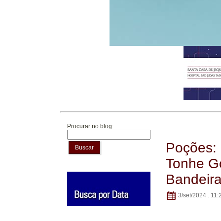
Procurar no blog:
Poções: 
Buscar
Tonhe Go
Bandeir
3/set/2024 . 11: