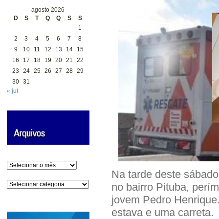
agosto 2026
D
S
T
Q
Q
S
S
1
2
3
4
5
6
7
8
9
10
11
12
13
14
15
16
17
18
19
20
21
22
23
24
25
26
27
28
29
30
31
« jul
Arquivos
Na tarde deste sábado
Categorias
no bairro Pituba, perí
jovem Pedro Henrique.
estava e uma carreta.