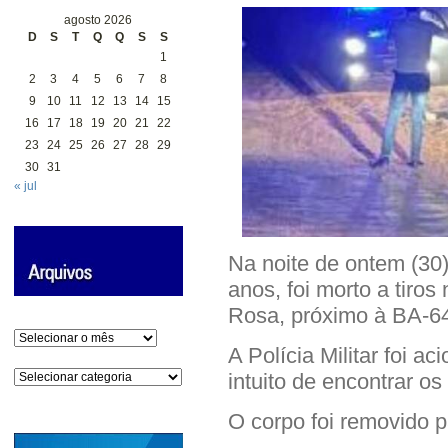
agosto 2026
D
S
T
Q
Q
S
S
1
2
3
4
5
6
7
8
9
10
11
12
13
14
15
16
17
18
19
20
21
22
23
24
25
26
27
28
29
30
31
« jul
Na noite de ontem (30
anos, foi morto a tiro
Rosa, próximo à BA-6
Arquivos
A Polícia Militar foi a
Categorias
intuito de encontrar os
O corpo foi removido p