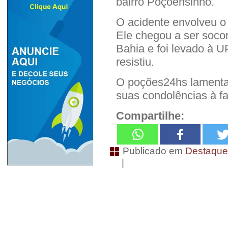
bairro Poçoensinho.
O acidente envolveu o 
Ele chegou a ser socor
Bahia e foi levado à U
resistiu.
O poções24hs lamenta
suas condolências à fa
Compartilhe:
Publicado em
Destaqu
|