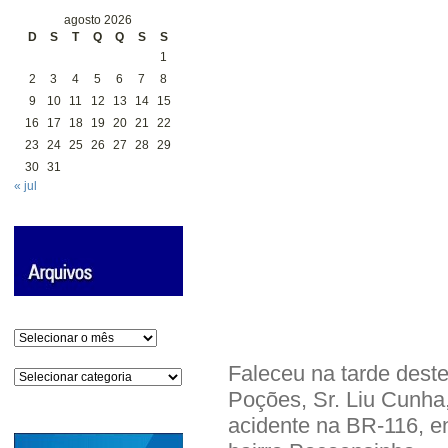
agosto 2026
D
S
T
Q
Q
S
S
1
2
3
4
5
6
7
8
9
10
11
12
13
14
15
16
17
18
19
20
21
22
23
24
25
26
27
28
29
30
31
« jul
Arquivos
Faleceu na tarde deste
Categorias
Poções, Sr. Liu Cunha
acidente na BR-116, en