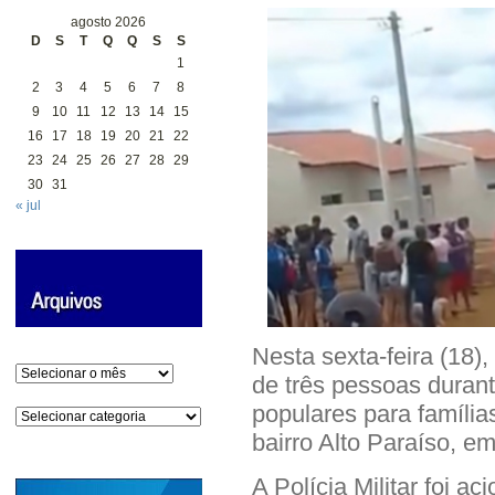
agosto 2026
D
S
T
Q
Q
S
S
1
2
3
4
5
6
7
8
9
10
11
12
13
14
15
16
17
18
19
20
21
22
23
24
25
26
27
28
29
30
31
« jul
Nesta sexta-feira (18)
Arquivos
de três pessoas duran
populares para família
Categorias
bairro Alto Paraíso, e
A Polícia Militar foi a