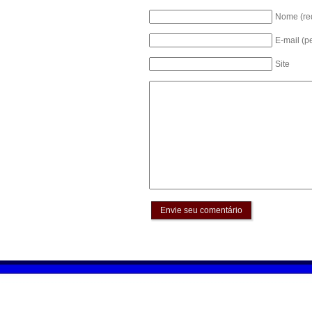
Nome (re
E-mail (p
Site
Envie seu comentário