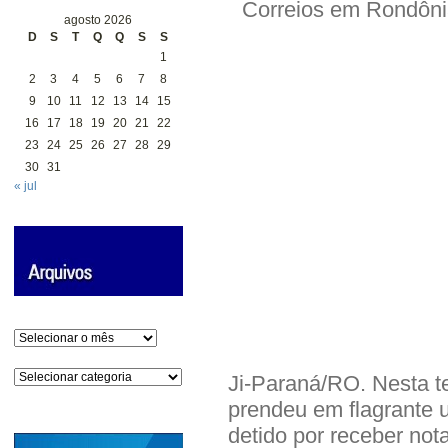
agosto 2026
D
S
T
Q
Q
S
S
1
2
3
4
5
6
7
8
9
10
11
12
13
14
15
16
17
18
19
20
21
22
23
24
25
26
27
28
29
30
31
« jul
Arquivos
Categorias
Ji-Paraná/RO. Nesta ter
prendeu em flagrante
detido por receber not