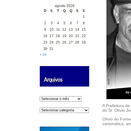
agosto 2026
D
S
T
Q
Q
S
S
1
2
3
4
5
6
7
8
9
10
11
12
13
14
15
16
17
18
19
20
21
22
23
24
25
26
27
28
29
30
31
« jul
Arquivos
A Prefeitura d
Categorias
do Sr. Olívio J
Olívio do Fome
carismática, a