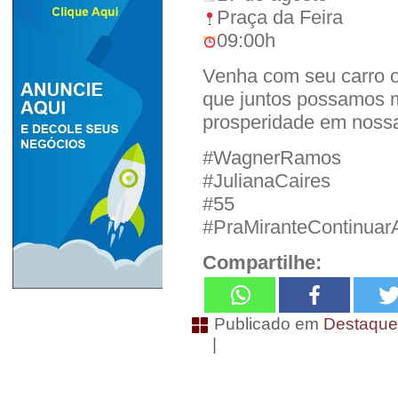
Praça da Feira
09:00h
Venha com seu carro o
que juntos possamos m
prosperidade em nossa 
#WagnerRamos
#JulianaCaires
#55
#PraMiranteContinua
Compartilhe:
Publicado em
Destaqu
|