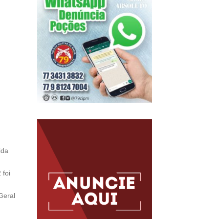
ida
 foi
Geral