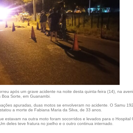
reu após um grave acidente na noite desta quinta-feira (14), na aven
s Boa Sorte, em Guanambi.
ações apuradas, duas motos se envolveram no acidente. O Samu 192
statou a morte de Fabiana Maria da Silva, de 33 anos.
e estavam na outra moto foram socorridos e levados para o Hospital 
 deles teve fratura no joelho e o outro continua internado.