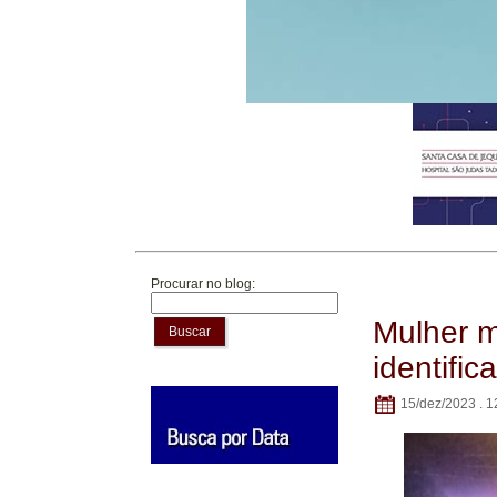
Procurar no blog:
Mulher m
Buscar
identific
15/dez/2023 . 1