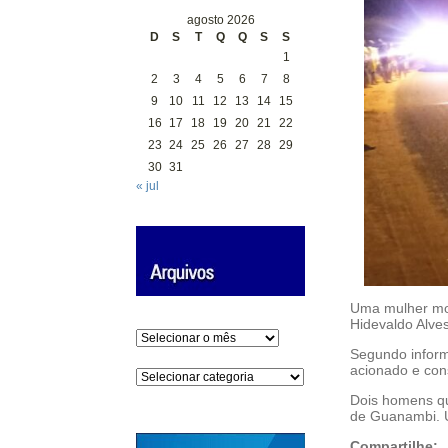
agosto 2026
D
S
T
Q
Q
S
S
1
2
3
4
5
6
7
8
9
10
11
12
13
14
15
16
17
18
19
20
21
22
23
24
25
26
27
28
29
30
31
« jul
Uma mulher mor
Hidevaldo Alve
Arquivos
Segundo inform
acionado e con
Categorias
Dois homens qu
de Guanambi. Um
Compartilhe: