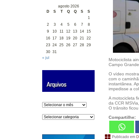
agosto 2026
D
S
T
Q
Q
S
S
1
2
3
4
5
6
7
8
9
10
11
12
13
14
15
16
17
18
19
20
21
22
23
24
25
26
27
28
29
30
31
« jul
Motociclista a
Campo Grande, n
O vídeo mostra
com o caminhão
instantânea. A
impedisse a col
A motocicleta 
da CCR MSVia, 
Arquivos
O trânsito fico
Categorias
Compartilhe:
Publicado em
D