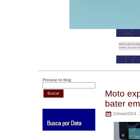
Procurar no blog:
Moto ex
Buscar
bater e
22/maio/2024 . 