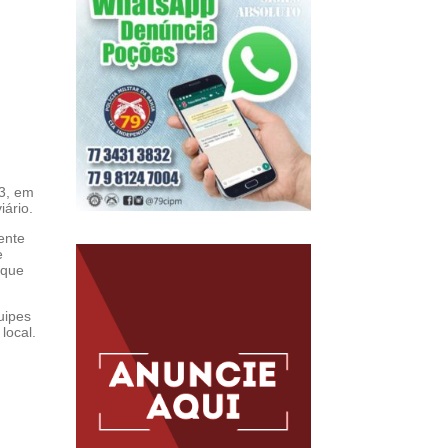
63, em
iário.
ente
e
 que
uipes
local.