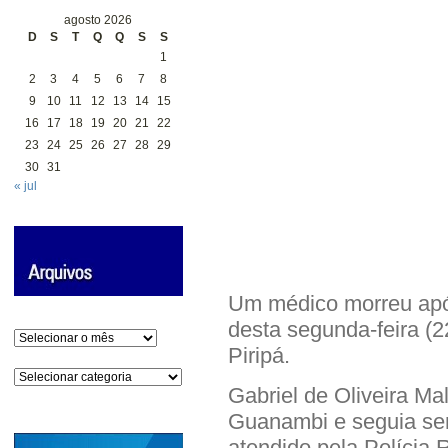
agosto 2026
D
S
T
Q
Q
S
S
1
2
3
4
5
6
7
8
9
10
11
12
13
14
15
16
17
18
19
20
21
22
23
24
25
26
27
28
29
30
31
« jul
Um médico morreu apó
desta segunda-feira (2
Arquivos
Piripá.
Categorias
Gabriel de Oliveira Ma
Guanambi e seguia sen
atendido pela Polícia 