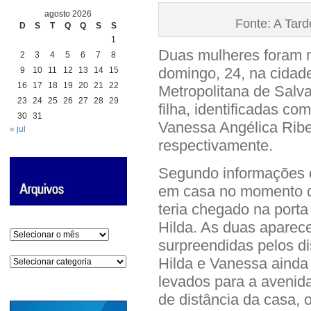
agosto 2026
Fonte: A Tar
D
S
T
Q
Q
S
S
1
Duas mulheres foram m
2
3
4
5
6
7
8
domingo, 24, na cidade
9
10
11
12
13
14
15
16
17
18
19
20
21
22
Metropolitana de Salv
23
24
25
26
27
28
29
filha, identificadas co
30
31
Vanessa Angélica Ribei
« jul
respectivamente.
Segundo informações da
em casa no momento d
teria chegado na porta
Hilda. As duas aparec
Arquivos
surpreendidas pelos di
Hilda e Vanessa ainda
Categorias
levados para a avenida
de distância da casa,