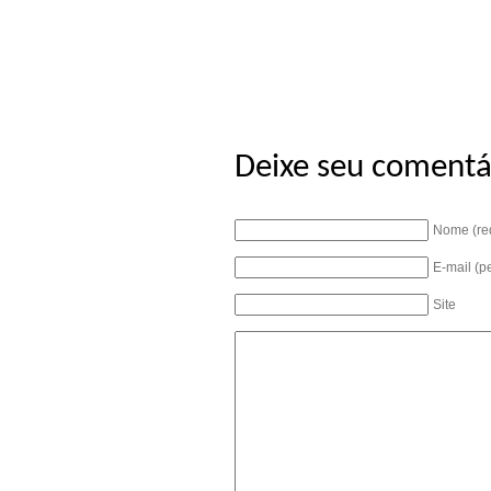
Deixe seu comentá
Nome (re
E-mail (p
Site