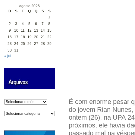
agosto 2026
D
S
T
Q
Q
S
S
1
2
3
4
5
6
7
8
9
10
11
12
13
14
15
16
17
18
19
20
21
22
23
24
25
26
27
28
29
30
31
« jul
É com enorme pesar qu
Arquivos
do jovem Rian Nunes, 
Categorias
ontem (26), na UPA 2
próximos, ele havia da
passado mal na véspera