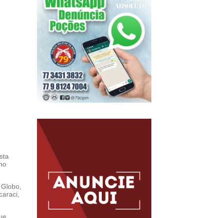
sta
 no
 Globo,
caraci,
ue