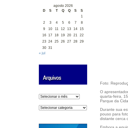
agosto 2026
D
S
T
Q
Q
S
S
1
2
3
4
5
6
7
8
9
10
11
12
13
14
15
16
17
18
19
20
21
22
23
24
25
26
27
28
29
30
31
« jul
Foto: Reproduç
O apresentado
Arquivos
quarta-feira, 1
Parque da Cida
Categorias
Durante sua es
pouso para fot
distante cerca 
Embora a equip