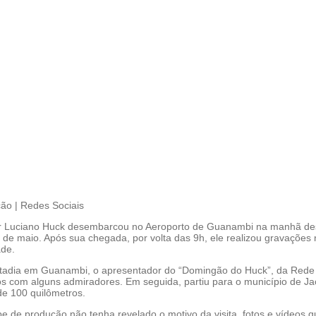
ão | Redes Sociais
r Luciano Huck desembarcou no Aeroporto de Guanambi na manhã de
5 de maio. Após sua chegada, por volta das 9h, ele realizou gravações
de.
tadia em Guanambi, o apresentador do “Domingão do Huck”, da Rede
os com alguns admiradores. Em seguida, partiu para o município de Ja
de 100 quilômetros.
e de produção não tenha revelado o motivo da visita, fotos e vídeos q