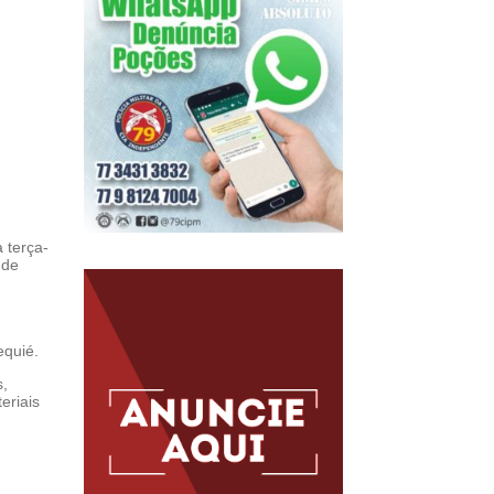
 terça-
 de
equié.
s,
eriais