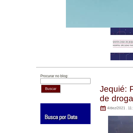
Procurar no blog:
Jequié: 
Buscar
de drog
4/dez/2021 . 11