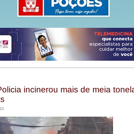
Policia incinerou mais de meia tone
as
:23