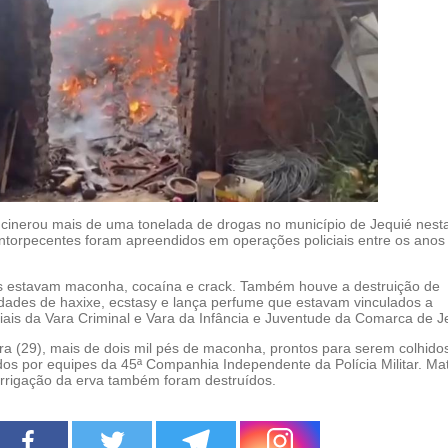
 incinerou mais de uma tonelada de drogas no município de Jequié nesta
 entorpecentes foram apreendidos em operações policiais entre os anos
s estavam maconha, cocaína e crack. Também houve a destruição de
dades de haxixe, ecstasy e lança perfume que estavam vinculados a
iais da Vara Criminal e Vara da Infância e Juventude da Comarca de J
ra (29), mais de dois mil pés de maconha, prontos para serem colhido
dos por equipes da 45ª Companhia Independente da Polícia Militar. Mat
irrigação da erva também foram destruídos.