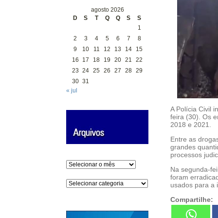
agosto 2026
D
S
T
Q
Q
S
S
1
2
3
4
5
6
7
8
9
10
11
12
13
14
15
16
17
18
19
20
21
22
23
24
25
26
27
28
29
30
31
« jul
A Polícia Civil
feira (30). Os
2018 e 2021.
Entre as droga
grandes quanti
processos judic
Arquivos
Na segunda-fei
foram erradica
Categorias
usados para a 
Compartilhe: