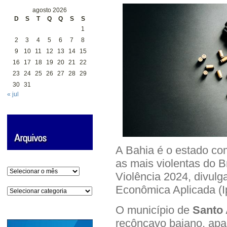
agosto 2026
D
S
T
Q
Q
S
S
1
2
3
4
5
6
7
8
9
10
11
12
13
14
15
16
17
18
19
20
21
22
23
24
25
26
27
28
29
30
31
« jul
A Bahia é o estado co
as mais violentas do B
Arquivos
Violência 2024, divulg
Econômica Aplicada (Ipe
Categorias
O município de
Santo 
recôncavo baiano, apa