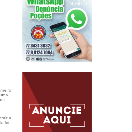
rneiro
 uma
sou
trair a
a foi