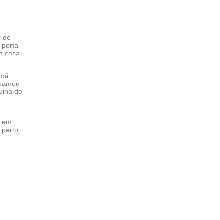
r de
 porta
em casa
rmã
 chamou
quina de
o em
 perto