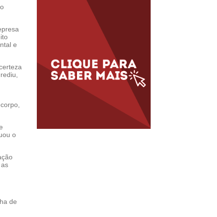
 o
epresa
ito
ntal e
certeza
grediu,
 corpo,
e
uou o
ação
 as
nha de