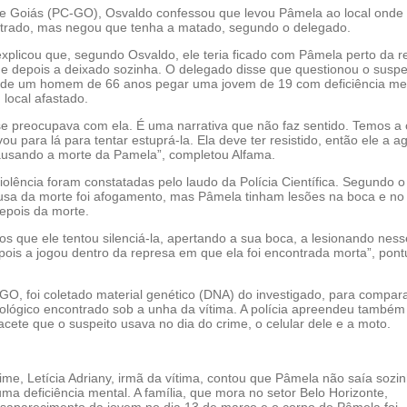
l de Goiás (PC-GO), Osvaldo confessou que levou Pâmela ao local onde
ntrado, mas negou que tenha a matado, segundo o delegado.
explicou que, segundo Osvaldo, ele teria ficado com Pâmela perto da r
 e depois a deixado sozinha. O delegado disse que questionou o suspe
 de um homem de 66 anos pegar uma jovem de 19 com deficiência me
 local afastado.
 se preocupava com ela. É uma narrativa que não faz sentido. Temos a 
vou para lá para tentar estuprá-la. Ela deve ter resistido, então ele a a
causando a morte da Pamela”, completou Alfama.
olência foram constatadas pelo laudo da Polícia Científica. Segundo o
usa da morte foi afogamento, mas Pâmela tinham lesões na boca e no
depois da morte.
s que ele tentou silenciá-la, apertando a sua boca, a lesionando ness
ois a jogou dentro da represa em que ela foi encontrada morta”, pont
O, foi coletado material genético (DNA) do investigado, para compar
iológico encontrado sob a unha da vítima. A polícia apreendeu também
cete que o suspeito usava no dia do crime, o celular dele e a moto.
me, Letícia Adriany, irmã da vítima, contou que Pâmela não saía sozi
ma deficiência mental. A família, que mora no setor Belo Horizonte,
saparecimento da jovem no dia 13 de março e o corpo de Pâmela foi