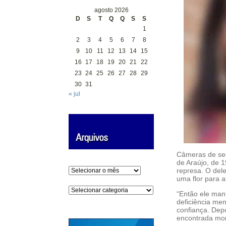
agosto 2026
D
S
T
Q
Q
S
S
1
2
3
4
5
6
7
8
9
10
11
12
13
14
15
16
17
18
19
20
21
22
23
24
25
26
27
28
29
30
31
« jul
Câmeras de seg
de Araújo, de 
Arquivos
represa. O del
uma flor para a
Categorias
“Então ele man
deficiência ment
confiança. Depo
encontrada mor