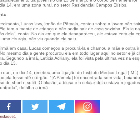
dia 14, em uma zona rural, no setor Residencial Campos Elísios.
nto
ecimento, Lucas levy, irmão de Pâmela, contou sobre a jovem não sai
Ela tem a mente de criança e não podia sair de casa sozinha. Ela ia na
rás dela”, conta. No dia em que ela desapareceu, ele estava com ela 
 uma cirurgia, não viu quando ela saiu.
a irmã em casa, Lucas começou a procurá-la e chamou a mãe e outra i
 “No mesmo dia a gente procurou ela em todo lugar aqui no setor e já
bra. Segundo a irmã, Letícia Adriany, ela foi vista pela última vez na es
o dia 13.
u que, no dia 14, recebeu uma ligação do Instituto Médico Legal (IML)
ue ela fosse até o órgão. “[A Pâmela] foi encontrada sem vida, boiand
ó de short e sutiã. O blusão, a blusa e o celular dela estavam jogados
ontrada”, detalha a irmã.
estaque1