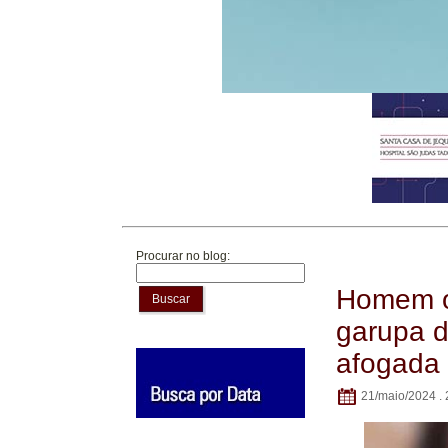
Procurar no blog:
Homem of
Buscar
garupa d
afogada
21/maio/2024 . 