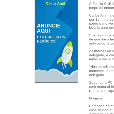
À Polícia Civi
corpo foi enco
Carlos Alfama 
por 15 minutos
sobre o motivo
levá-la para um
“Ele falou que
de que ele a le
asfixiando, e 
As marcas da vi
delegado, a ca
feitas antes e 
“Nós acreditamo
momento, e dep
delegado.
Segundo a PC-G
com material b
roupas e o capa
O crime
Na época do cri
casa devido a u
denunciou o de