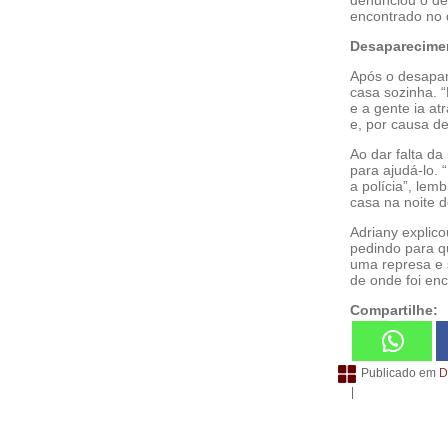
encontrado no 
Desaparecime
Após o desapar
casa sozinha. “
e a gente ia at
e, por causa de
Ao dar falta d
para ajudá-lo.
a polícia”, lem
casa na noite d
Adriany explico
pedindo para q
uma represa e s
de onde foi enc
Compartilhe:
Publicado em
D
|