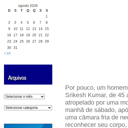
agosto 2026
D
S
T
Q
Q
S
S
1
2
3
4
5
6
7
8
9
10
11
12
13
14
15
16
17
18
19
20
21
22
23
24
25
26
27
28
29
30
31
« jul
Por pouco, um homem 
Srikesh Kumar, de 45 a
Arquivos
atropelado por uma mot
Categorias
manhã de sábado, apó
uma câmara fria de nec
reconhecer seu corpo,