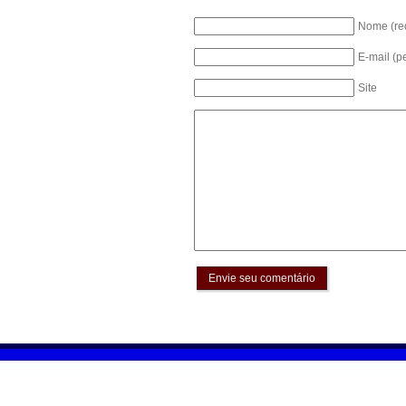
Nome (re
E-mail (p
Site
Envie seu comentário