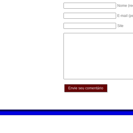
Nome (re
E-mail (p
Site
Envie seu comentário