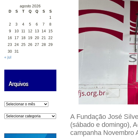
agosto 2026
D
S
T
Q
Q
S
S
1
2
3
4
5
6
7
8
9
10
11
12
13
14
15
16
17
18
19
20
21
22
23
24
25
26
27
28
29
30
31
« jul
Arquivos
A Fundação José Silve
Categorias
(sábado e domingo), A
campanha Novembro Az