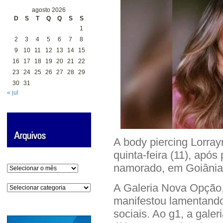
agosto 2026
D
S
T
Q
Q
S
S
1
2
3
4
5
6
7
8
9
10
11
12
13
14
15
16
17
18
19
20
21
22
23
24
25
26
27
28
29
30
31
« jul
A body piercing Lorra
quinta-feira (11), após
namorado, em Goiânia.
Arquivos
A Galeria Nova Opção,
Categorias
manifestou lamentando
sociais. Ao g1, a gale