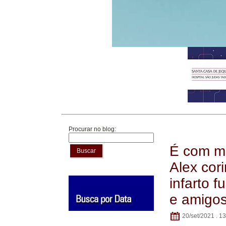
Procurar no blog:
É com mu
Buscar
Alex cor
infarto f
e amigo
20/set/2021 . 1