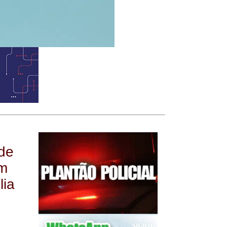
 de
um
lia