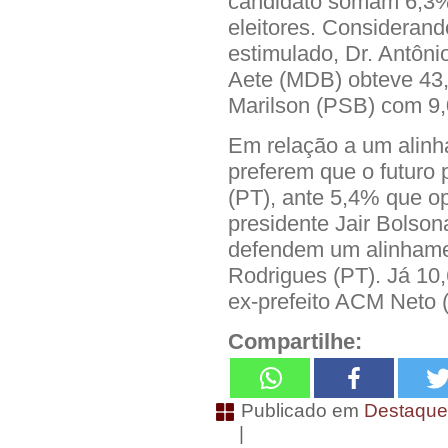
candidato somam 6,3%
eleitores. Considerand
estimulado, Dr. Antôni
Aete (MDB) obteve 43,
Marilson (PSB) com 9
Em relação a um alinh
preferem que o futuro p
(PT), ante 5,4% que o
presidente Jair Bolson
defendem um alinhame
Rodrigues (PT). Já 10
ex-prefeito ACM Neto 
Compartilhe:
Publicado em
Destaqu
|