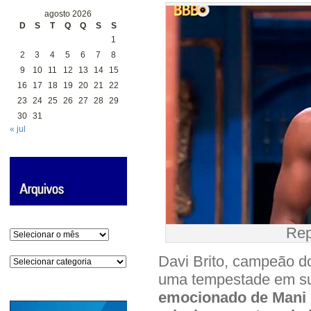
agosto 2026
D
S
T
Q
Q
S
S
1
2
3
4
5
6
7
8
9
10
11
12
13
14
15
16
17
18
19
20
21
22
23
24
25
26
27
28
29
30
31
« jul
Rep
Arquivos
Davi Brito, campeão do
Categorias
uma tempestade em su
emocionado de Mani 