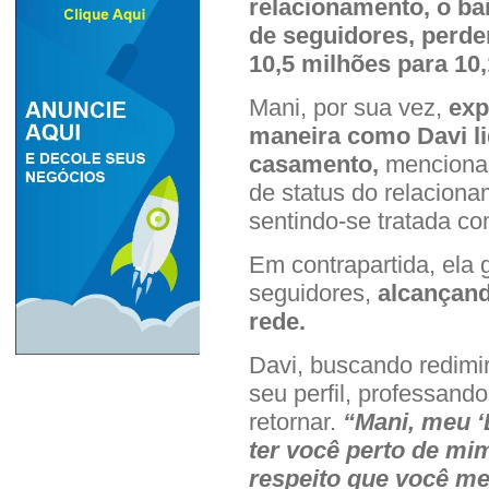
relacionamento, o ba
de seguidores, perde
10,5 milhões para 10
Mani, por sua vez,
exp
maneira como Davi l
casamento,
mencionan
de status do relaciona
sentindo-se tratada co
Em contrapartida, ela
seguidores,
alcançand
rede.
Davi, buscando redimi
seu perfil, professand
retornar.
“Mani, meu ‘L
ter você perto de mim
respeito que você me