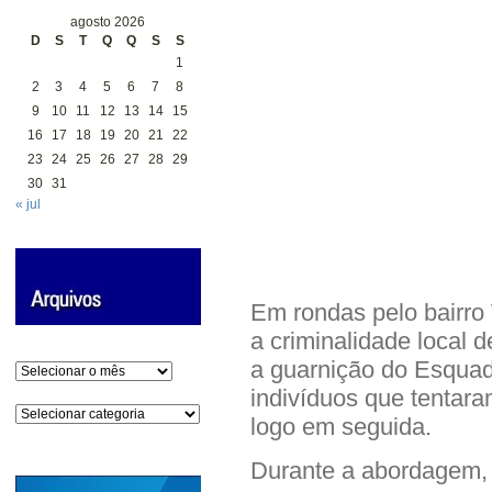
agosto 2026
D
S
T
Q
Q
S
S
1
2
3
4
5
6
7
8
9
10
11
12
13
14
15
16
17
18
19
20
21
22
23
24
25
26
27
28
29
30
31
« jul
Em rondas pelo bairro 
a criminalidade local 
a guarnição do Esquad
Arquivos
indivíduos que tentara
Categorias
logo em seguida.
Durante a abordagem,